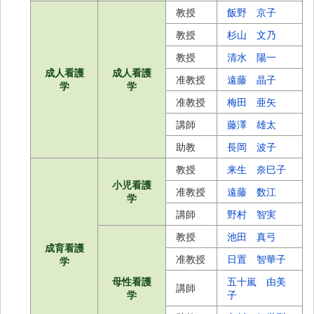
教授
飯野 京子
教授
杉山 文乃
教授
清水 陽一
成人看護
成人看護
准教授
遠藤 晶子
学
学
准教授
梅田 亜矢
講師
藤澤 雄太
助教
長岡 波子
教授
来生 奈巳子
小児看護
准教授
遠藤 数江
学
講師
野村 智実
教授
池田 真弓
成育看護
准教授
日置 智華子
学
母性看護
五十嵐 由美
講師
学
子