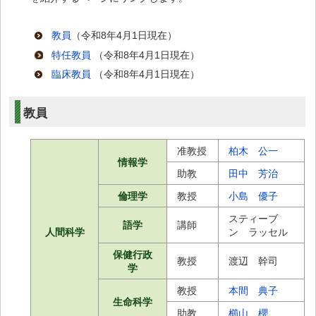
教員
（令和8年4月1日現在）
特任教員
（令和8年4月1日現在）
臨床教員
（令和8年4月1日現在）
教員
准教授
柏木 公一
情報学
助教
田中 芳治
倫理学
教授
小島 優子
スティーブ
語学
講師
人間科学
ン ラッセル
保健行政
教授
渡辺 幹司
学
教授
本間 典子
生命科学
助教
櫛山 櫻