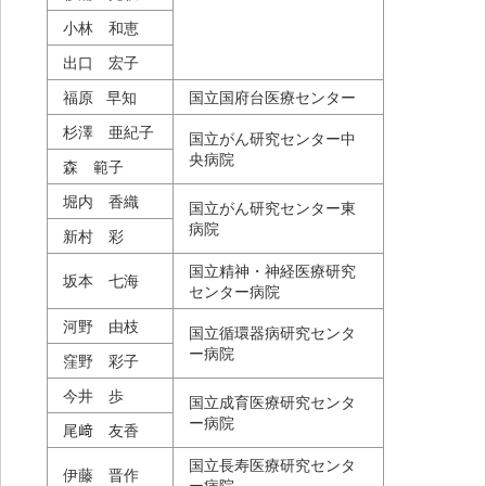
小林 和恵
出口 宏子
福原 早知
国立国府台医療センター
杉澤 亜紀子
国立がん研究センター中
央病院
森 範子
堀内 香織
国立がん研究センター東
病院
新村 彩
国立精神・神経医療研究
坂本 七海
センター病院
河野 由枝
国立循環器病研究センタ
ー病院
窪野 彩子
今井 歩
国立成育医療研究センタ
ー病院
尾﨑 友香
国立長寿医療研究センタ
伊藤 晋作