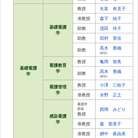
教授
矢富 有見子
准教授
森下 純子
基礎看護
助教
茂田 玲子
学
助教
田村 里佳
髙木 香織
助教
(併任)
教授
亀岡 智美
看護教育
基礎看護
学
髙木 香織
助教
学
(併任)
教授
小澤 三枝子
看護管理
学
准教授
水野 正之
看護学
部長
西岡 みどり
教授
感染看護
学
准教授
森 那美子
准教授
網中 眞由美