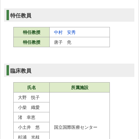
特任教員
特任教授
中村 安秀
特任教授
唐子
尭
臨床教員
氏名
所属施設
大野 悦子
小柴 織愛
渚 幸恵
小土井 悠
国立国際医療センター
杉浦 光枝