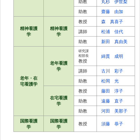
助教
丸杉 伊世梨
助教
齋藤 由加
教授
森 真喜子
精神看護
精神看護
講師
松浦 佳代
学
学
助教
新田 真由美
研究課
程部長
綿貫 成明
教授
老年看護
学
講師
古川 彩子
老年・在
助教
松岡 光
宅看護学
教授
藤田 淳子
在宅看護
助教
遠藤 直子
学
助教
河田 美那子
国際看護
国際看護
教授
須藤 恭子
学
学